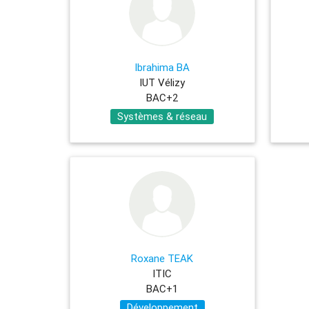
Ibrahima BA
IUT Vélizy
BAC+2
Systèmes & réseau
Roxane TEAK
ITIC
BAC+1
Développement