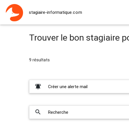
stagiaire-informatique
.com
Trouver le bon stagiaire p
9 résultats
notifications_active
Créer une alerte mail
search
Recherche