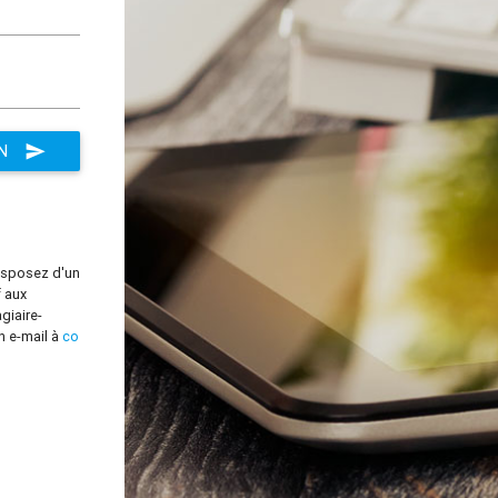
N
send
disposez d'un
f aux
giaire-
n e-mail à
co