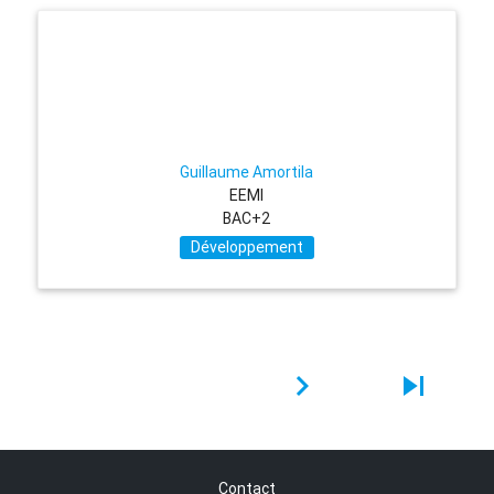
Guillaume Amortila
EEMI
BAC+2
Développement
navigate_next
skip_next
Contact