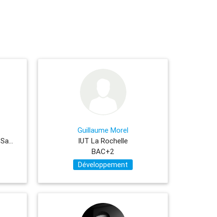
Guillaume Morel
Université Toulouse III - Paul Sabatier Université
IUT La Rochelle
BAC+2
Développement