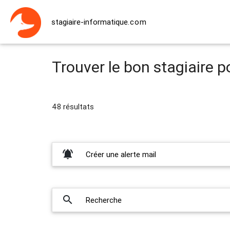
stagiaire-informatique
.com
Trouver le bon stagiaire p
48 résultats
notifications_active
Créer une alerte mail
search
Recherche