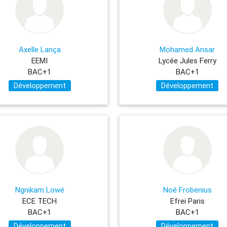
Axelle Lança
Mohamed Ansar
EEMI
Lycée Jules Ferry
BAC+1
BAC+1
Développement
Développement
Ngnikam Lowé
Noé Frobenius
ECE TECH
Efrei Paris
BAC+1
BAC+1
Développement
Développement