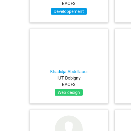
BAC+3
Développement
Khadidja Abdellaoui
IUT Bobigny
BAC+3
Web design