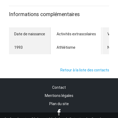
Informations complémentaires
Date de naissance
Activités extrascolaires
Véhicu
1993
Athlétisme
Non
Retour à la liste des contacts
Contact
Mentions légales
Plan du site