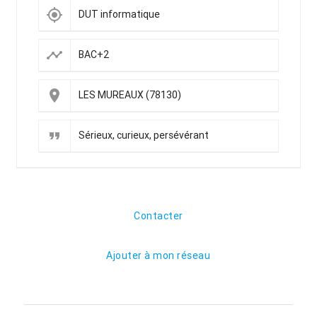
my_location
DUT informatique
timeline
BAC+2
place
LES MUREAUX (78130)
format_quote
Sérieux, curieux, persévérant
Contacter
Ajouter à mon réseau