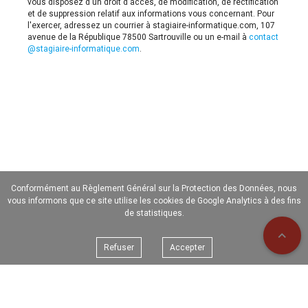
vous disposez d'un droit d'accès, de modification, de rectification
et de suppression relatif aux informations vous concernant. Pour
l'exercer, adressez un courrier à stagiaire-informatique.com, 107
avenue de la République 78500 Sartrouville ou un e-mail à
contact
@stagiaire-informatique.com
.
Conformément au Règlement Général sur la Protection des Données, nous
vous informons que ce site utilise les cookies de Google Analytics à des fins
de statistiques.
expand_less
Refuser
Accepter