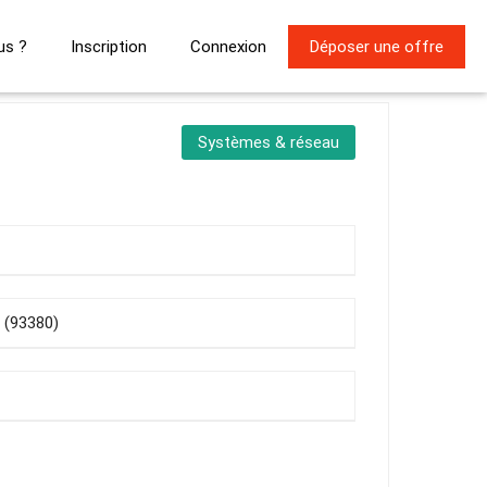
us ?
Inscription
Connexion
Déposer une offre
Systèmes & réseau
e (93380)