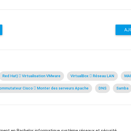
AJ
Red Hat)  Virtualisation VMware
VirtualBox  Réseau LAN
MA
Commutateur Cisco  Monter des serveurs Apache
DNS
Samba
lement en Bachelor informatique système réseaux et sécurité.