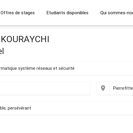
Offres de stages
Etudiants disponibles
Qui sommes-no
L KOURAYCHI
el
ormatique système réseaux et sécurité
place
Pierrefitt
able, persévérant