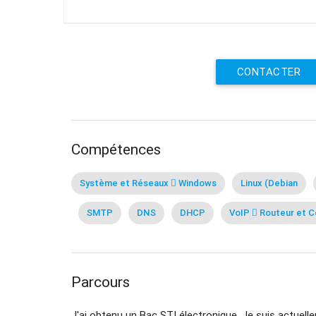
CONTACTER
Compétences
Système et Réseaux  Windows
Linux (Debian
SMTP
DNS
DHCP
VoIP  Routeur et 
Parcours
J'ai obtenu un Bac STI électronique. Je suis actuel