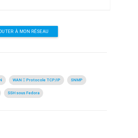
OUTER À MON RÉSEAU
N
WAN  Protocole TCP/IP
SNMP
SSH sous Fedora