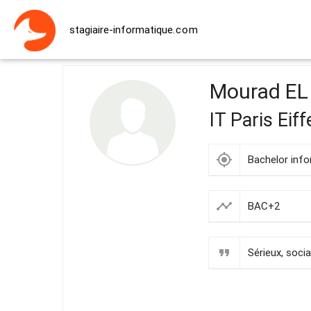
stagiaire-informatique
.com
Mourad E
IT Paris Eiff
my_location
Bachelor inf
timeline
BAC+2
format_quote
Sérieux, soci