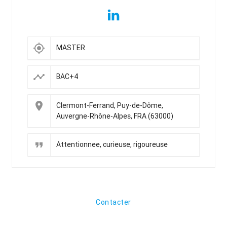
my_location
MASTER
timeline
BAC+4
place
Clermont-Ferrand, Puy-de-Dôme,
Auvergne-Rhône-Alpes, FRA (63000)
format_quote
Attentionnee, curieuse, rigoureuse
Contacter