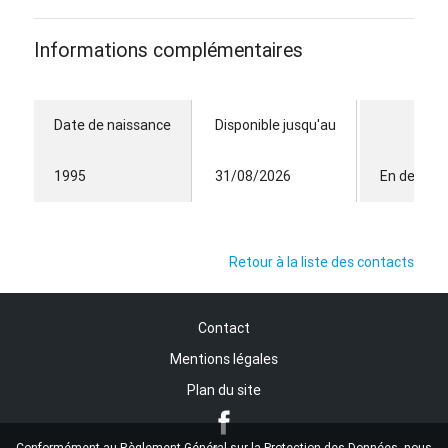
Informations complémentaires
Date de naissance
Disponible jusqu'au
1995
31/08/2026
En dehors 
Retour à la liste des contacts
Contact
Mentions légales
Plan du site
Conformément au Règlement Général sur la Protection des Données, nous