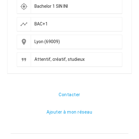
my_location
Bachelor 1 SIN INI
timeline
BAC+1
place
Lyon (69009)
format_quote
Attentif, créatif, studieux
Contacter
Ajouter à mon réseau