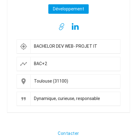
Développement
my_location
BACHELOR DEV WEB- PROJET IT
timeline
BAC+2
place
Toulouse (31100)
format_quote
Dynamique, curieuse, responsable
Contacter